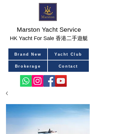
Marston Yacht Service
香港二手遊艇
​HK Yacht For Sale
Brand New
Yacht Club
Brokerage
Contact