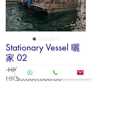
Stationary Vessel 曬
家 02
一
 HK$6,800,000.00 
促
般
HK$5,800,000.00
銷
價
新裝修
價
格
2
層約
2xxx
呎空間
格
已接駁供水及供電
可靠泊船
1
房，
1
廳，
1
浴
齊政府文件，可轉名