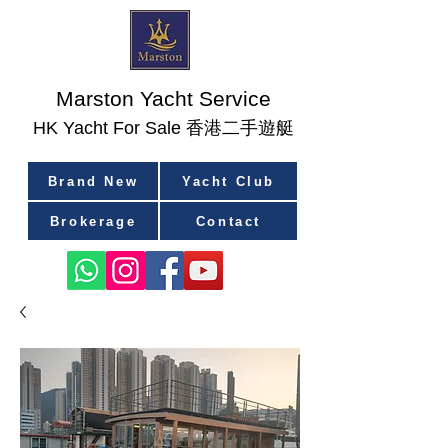
Marston Yacht Service
香港二手遊艇
​HK Yacht For Sale
Brand New
Yacht Club
Brokerage
Contact