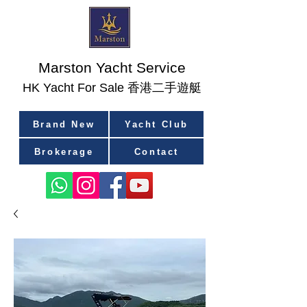
Marston Yacht Service
香港二手遊艇
​HK Yacht For Sale
Brand New
Yacht Club
Brokerage
Contact