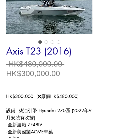
Axis T23 (2016)
一
 HK$480,000.00 
促
般
HK$300,000.00
銷
價
價
格
HK$300,000 (
❌
原價
HK$480,000)
格
設備
:
柴油引擎
Hyundai 270
匹
(2022
年
9
月安裝有收據
)
·全新波箱
ZF48IV
·全新美國製
ACME
車葉