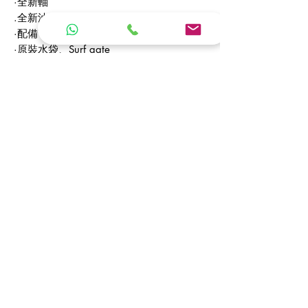
·全新軸
.
全新油壓肽盤
·配備
Wetsounds
音響
·原裝水袋、
Surf gate
------------------------------
Model /
型號
Axis T23
Model Year /
年份
2016
Origin /
產地
USA
Type /
類型
Wakesurf Boat /
尾浪滑水
艇
Length Overall /
全長
7.14 m
（米）
Beam /
船寬
2.59 m
（米）
Engine /
引擎
1 x Hyundai 270HP
Engine Hour /
引擎時數
160 hrs
（小
時）
Total of Person /
可運載人數
N/A (
人
)
Top