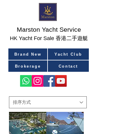
Marston Yacht Service
香港二手遊艇
​HK Yacht For Sale
Brand New
Yacht Club
Brokerage
Contact