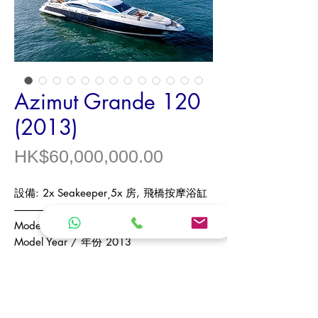
Azimut Grande 120
(2013)
價
HK$60,000,000.00
格
設備
: 2x Seakeeper¸5x
房
,
飛橋按摩浴缸
------------------------------
Model /
型號
Azimut Grande 120
Model Year /
年份
2013
Origin /
產地
Italy
Type /
類型
Luxury Flybridge Cruiser /
豪
華飛橋遊艇
Length Overall /
全長
35.5 m
（米）