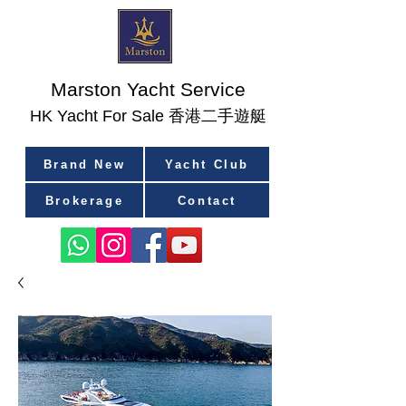
Marston Yacht Service
香港二手遊艇
​HK Yacht For Sale
Brand New
Yacht Club
Brokerage
Contact