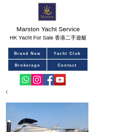
Marston Yacht Service
香港二手遊艇
​HK Yacht For Sale
Brand New
Yacht Club
Brokerage
Contact