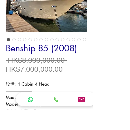
Benship 85 (2008)
一
 HK$8,000,000.00 
促
般
HK$7,000,000.00
銷
價
設備
: 4 Cabin 4 Head
價
格
------------------------------
格
Model /
型號
Benship 85
Model Year /
年份
2008
Origin /
產地
Taiwan
Type /
類型
Luxury Flybridge Cruiser /
豪
華飛橋遊艇