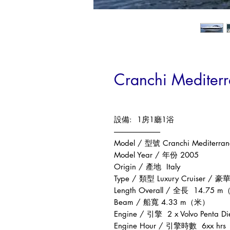
Cranchi Mediter
設備
: 1
房
1
廳
1
浴
------------------------------
Model /
型號
C
ranchi Mediterra
Model Year /
年份
2005
Origin /
產地
Italy
Type /
類型
Luxury Cruiser /
豪
Length Overall /
全長
14.75 m
Beam /
船寬
4.33 m
（米）
Engine /
引擎
2 x Volvo Penta Di
Engine Hour /
引擎時數
6xx hrs