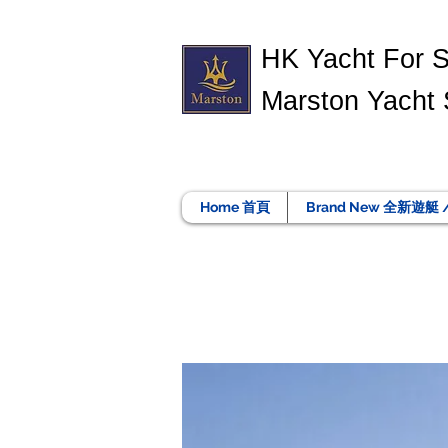
​HK Yacht For 
Marston Yacht 
Home 首頁
Brand New 全新遊艇 