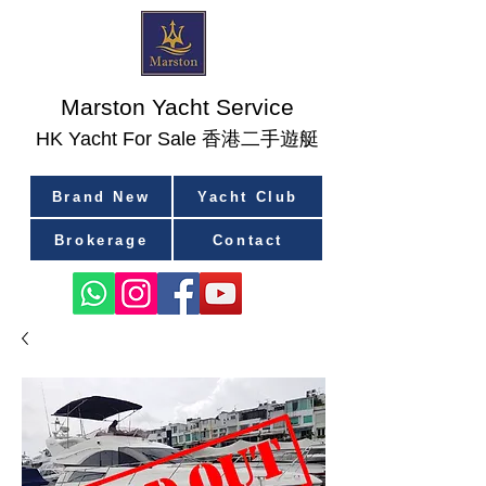
Marston Yacht Service
香港二手遊艇
​HK Yacht For Sale
Brand New
Yacht Club
Brokerage
Contact