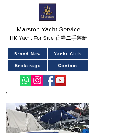
Marston Yacht Service
香港二手遊艇
​HK Yacht For Sale
Brand New
Yacht Club
Brokerage
Contact