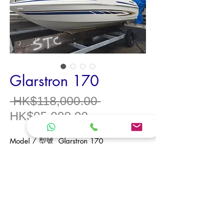
Glarstron 170
一
 HK$118,000.00 
促
般
HK$95,000.00
銷
價
Model /
型號
Glarstron 170
價
格
Model Year /
年份
格
Origin /
產地
USA
Type /
類型
Speed Boat /
快
艇
Length Overall /
全長
5.2 m
（米）
Beam /
船寬
2.2 m
（米）
Engine /
引擎
1 x Suzuki 140 HP