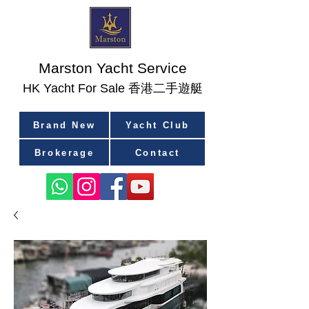
Marston Yacht Service
香港二手遊艇
​HK Yacht For Sale
Brand New
Yacht Club
Brokerage
Contact