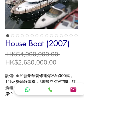
House Boat (2007)
一
 HK$4,000,000.00 
促
般
HK$2,680,000.00
銷
價
設備
:
全船新豪華裝修連傢私約
300
萬，
價
格
11kw
柴油發電機，
3
層獨立
KTV
空間，紅
格
酒櫃，
BBQ
爐，訂製廚櫃，包租有水有電
岸位
------------------------------
Model /
型號
House Boat
Model Year /
年份
2007