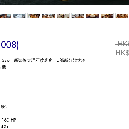
2008)
 HK
HK$
.5kw
、新裝修大理石紋廚房、
5
部新分體式冷
衣機
（米）
l 160 HP
小時）