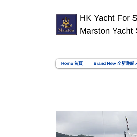
​HK Yacht For 
Marston Yacht 
Home 首頁
Brand New 全新遊艇 