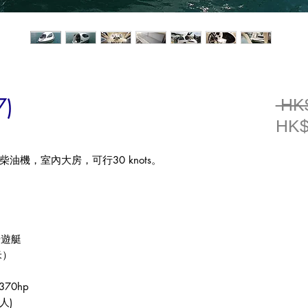
7)
 HK
HK$
機，室內大房，可行30 knots。
豪華遊艇
（米）
 370hp
(人)