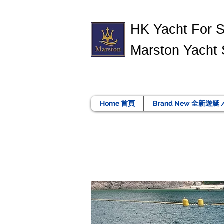
​HK Yacht For 
Marston Yacht 
Home 首頁
Brand New 全新遊艇 