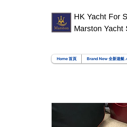
​HK Yacht For 
Marston Yacht 
Home 首頁
Brand New 全新遊艇 