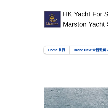
​HK Yacht For 
Marston Yacht 
Home 首頁
Brand New 全新遊艇 