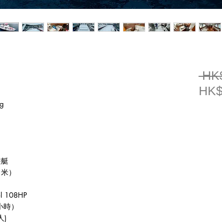
 HK
HK$
ng
遊艇
（米）
el 108HP
小時）
人
)