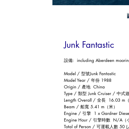
Junk Fantastic
設備
: including Aberdeen moori
Model /
型號
Junk Fantastic
Model Year /
年份
1988
Origin /
產地
China
Type /
類型
Junk Cruiser /
中式
Length Overall /
全長
16.03 m
Beam /
船寬
5.41 m
（米）
Engine /
引擎
1 x Gardner Dies
Engine Hour /
引擎時數
N/A
（
Total of Person /
可運載人數
50 (