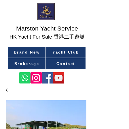
Marston Yacht Service
香港二手遊艇
​HK Yacht For Sale
Brand New
Yacht Club
Brokerage
Contact