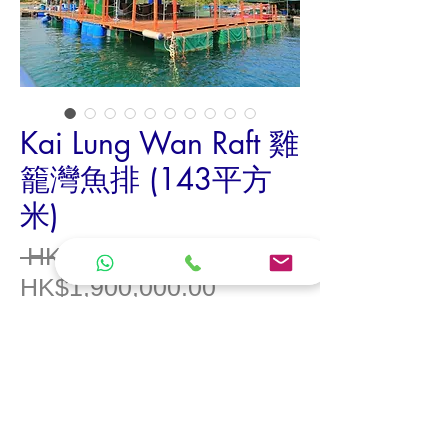
Kai Lung Wan Raft 雞
籠灣魚排 (143平方
米)
一
 HK$2,800,000.00 
促
般
HK$1,900,000.00
銷
價
價
格
格
魚排面積
: 143
平方米
已領有
垂釣
牌
，
有裝修，水電齊全，房
間，廁所，可容納
36
人