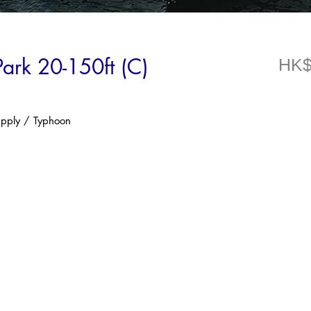
ark 20-150ft (C)
HK$
upply / Typhoon
Top