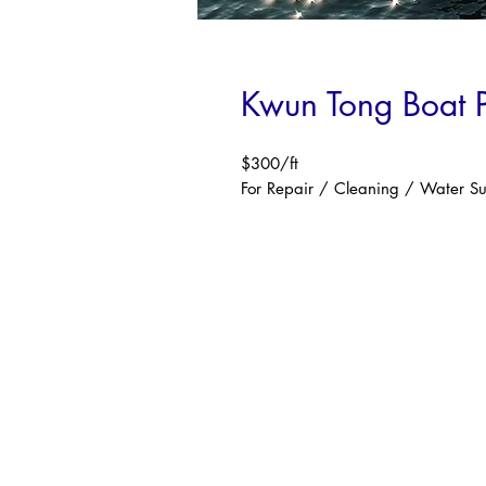
Kwun Tong Boat P
$300/ft
For Repair / Cleaning / Water S