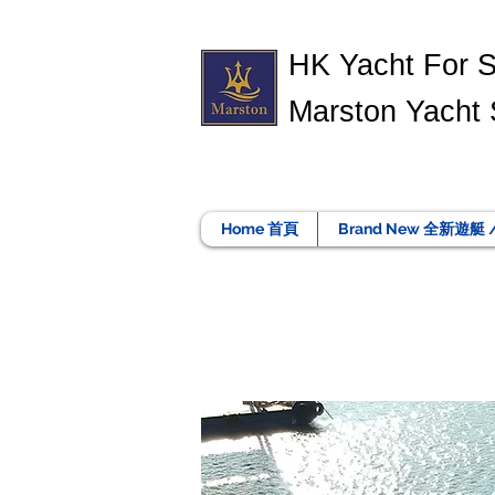
​HK Yacht For 
Marston Yacht 
Home 首頁
Brand New 全新遊艇 