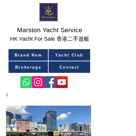
Marston Yacht Service
香港二手遊艇
​HK Yacht For Sale
Brand New
Yacht Club
Brokerage
Contact