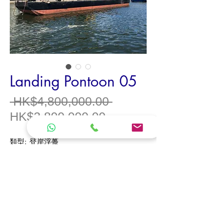
Landing Pontoon 05
一
 HK$4,800,000.00 
促
般
HK$3,800,000.00
銷
價
類型
:
登岸浮躉
價
格
總長
: 28.84m
格
闊度
: 7.64m
深度
: 2.15m
總噸位
: 220.71
設備
:
已有海事處牌照，信號燈，120kw
發