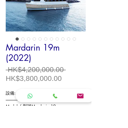
Mardarin 19m
(2022)
一
 HK$4,200,000.00 
促
般
HK$3,800,000.00
銷
價
設備
: 2
房，巨廳佈局
價
格
------------------------------
格
Model /
型號
Mardarin 19m
Model Year /
年份
2022
Origin /
產地
China
Type /
類型
House Boat /
住家船