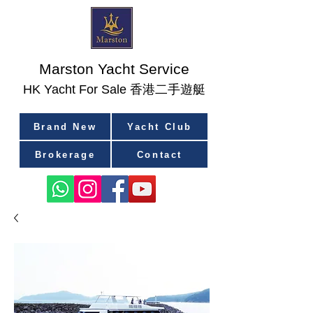
Marston Yacht Service
香港二手遊艇
​HK Yacht For Sale
Brand New
Yacht Club
Brokerage
Contact