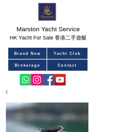
Marston Yacht Service
香港二手遊艇
​HK Yacht For Sale
Brand New
Yacht Club
Brokerage
Contact