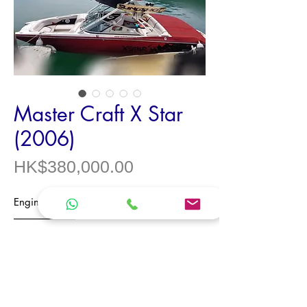
Master Craft X Star
(2006)
價
HK$380,000.00
格
Engine
巳換了新機
PCM
------------------------------
Model /
型號
Master Craft X Star
Model Year /
年份
2006
Origin /
產地
USA
Type /
類型
Luxury Speed Boat /
豪華
快
艇