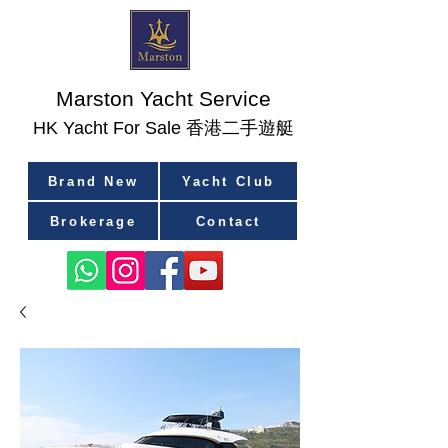
Marston Yacht Service
香港二手遊艇
​HK Yacht For Sale
Brand New
Yacht Club
Brokerage
Contact