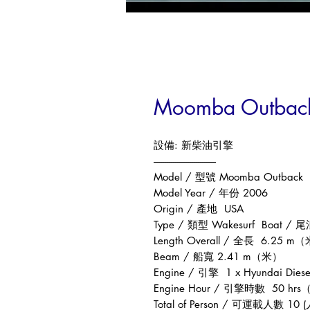
Moomba Outback
設備
:
新柴油引擎
------------------------------
Model /
型號
M
oomba Outback
Model Year /
年份
2006
Origin /
產地
USA
Type /
類型
Wakesurf Boat /
尾
Length Overall /
全長
6.25 m
（
Beam /
船寬
2.41 m
（米）
Engine /
引擎
1 x Hyundai Diese
Engine Hour /
引擎時數
50 hrs
Total of Person /
可運載人數
10 (