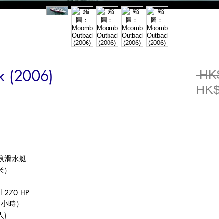
 (2006)
 HK
HK$
浪滑水艇
米）
l 270 HP
（小時）
人
)