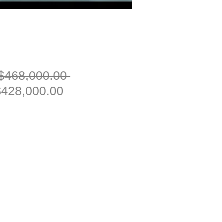
一
$468,000.00 
促
般
428,000.00
銷
價
價
格
格