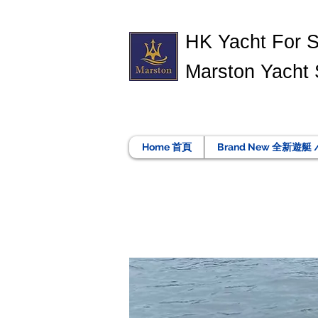
​HK Yacht For 
Marston Yacht 
Home 首頁
Brand New 全新遊艇 