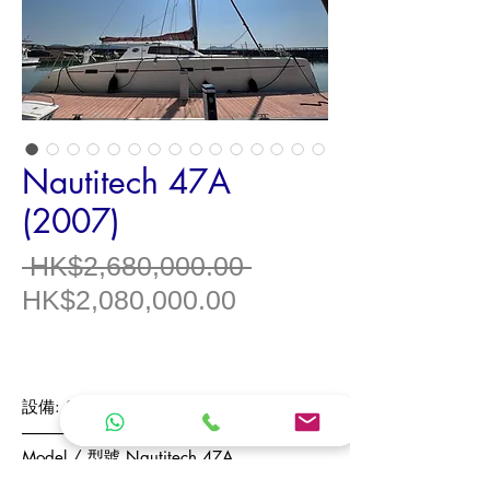
Nautitech 47A
(2007)
一
 HK$2,680,000.00 
促
般
HK$2,080,000.00
銷
價
價
格
格
設備
: 3
房
2
浴，
雪櫃，煮食爐
------------------------------
Model /
型號
Nautitech 47A
Model Year /
年份
2007