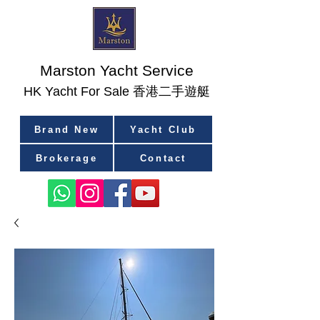
Marston Yacht Service
香港二手遊艇
​HK Yacht For Sale
Brand New
Yacht Club
Brokerage
Contact