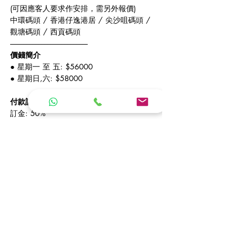
(可因應客人要求作安排，需另外報價)​
中環碼頭 / 香港仔逸港居 / 尖沙咀碼頭 /
觀塘碼頭 / 西貢碼頭
---------------------------------------------------​
價錢簡介
● 星期一 至 五: $56000
● 星期日,六: $58000
付款詳情
訂金: 50%
預訂時需先付訂金，費用餘額最遲上船前3
日繳付。
HSBC / BOC / PAYPAL
---------------------------------------------------​
額外服務
航拍攝影服務: +$3000/2小時
水上電單車: +$5400 / 3小時
額外快艇:（星期一至五）+$3500 / 4小
時