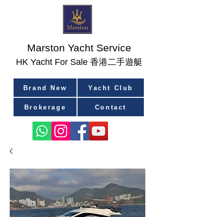
Marston Yacht Service
香港二手遊艇
​HK Yacht For Sale
Brand New
Yacht Club
Brokerage
Contact