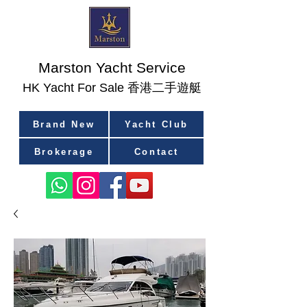
Marston Yacht Service
香港二手遊艇
​HK Yacht For Sale
Brand New
Yacht Club
Brokerage
Contact