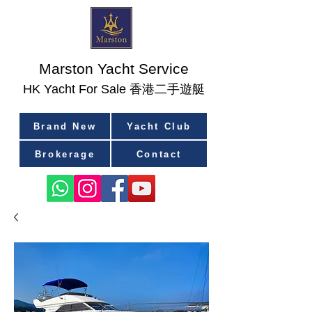
Marston Yacht Service
香港二手遊艇
​HK Yacht For Sale
Brand New
Yacht Club
Brokerage
Contact