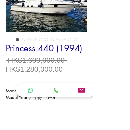
Princess 440 (1994)
一
 HK$1,600,000.00 
促
般
HK$1,280,000.00
銷
價
價
格
Model /
型號
Princess 440
格
Model Year /
年份
1994
Origin /
產地
UK
Type /
類型
Luxury Flybridge Cruiser /
豪
華飛橋遊艇
Length Overall /
全長
13.68 m
（米）