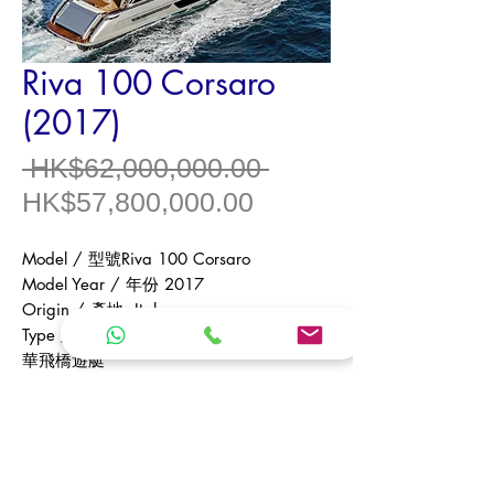
Riva 100 Corsaro
(2017)
一
 HK$62,000,000.00 
促
般
HK$57,800,000.00
銷
價
Model /
型號
Riva 100 Corsaro
價
格
Model Year /
年份
2017
格
Origin /
產地
Italy
Type /
類型
Luxury Flybridge Cruiser /
豪
華飛橋遊艇
Length Overall /
全長
29.9 m
（米）
Beam /
船寬
6.7 m
（米）
Engine /
引擎
2 x MTU 16V 2000 M94
2600HP
Engine Hour /
引擎時數
712 hrs
（小