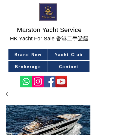
Marston Yacht Service
香港二手遊艇
​HK Yacht For Sale
Brand New
Yacht Club
Brokerage
Contact