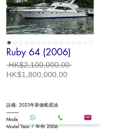
Ruby 64 (2006)
一
 HK$2,100,000.00 
促
般
HK$1,800,000.00
銷
價
價
格
格
設備
: 2023
年新做船底油
------------------------------
Model /
型號
Ruby 64
Model Year /
年份
2006
Origin /
產地
Tai Wan