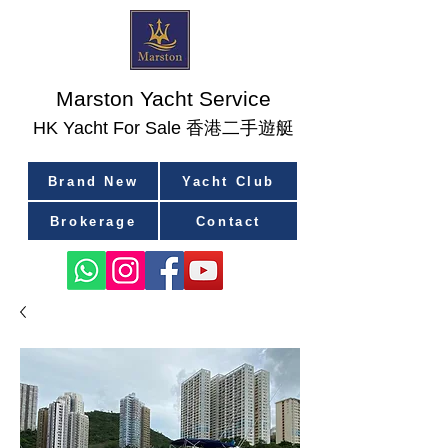
Marston Yacht Service
香港二手遊艇
​HK Yacht For Sale
Brand New
Yacht Club
Brokerage
Contact