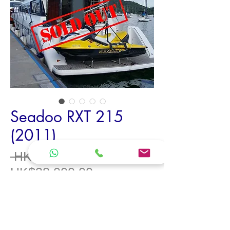
Seadoo RXT 215
(2011)
一
 HK$45,000.00 
促
般
HK$38,000.00
銷
價
艇泊船尾板，勤保養，機件正常
價
格
年份: 2011
格
馬力: 215hp