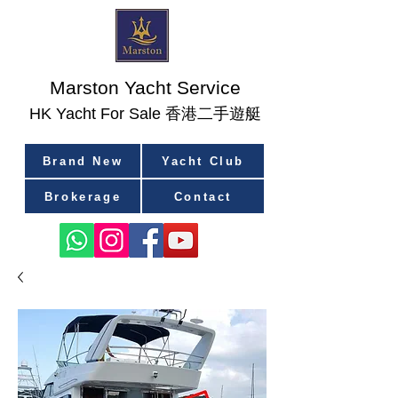
Marston Yacht Service
香港二手遊艇
​HK Yacht For Sale
Brand New
Yacht Club
Brokerage
Contact