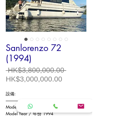
Sanlorenzo 72
(1994)
一
 HK$3,800,000.00 
促
般
HK$3,000,000.00
銷
價
設備
:
價
格
------------------------------
格
Model /
型號
S
anlorenzo 72
Model Year /
年份
1994
Origin /
產地
Italy
Type /
類型
Luxury Flybridge Cruiser /
豪