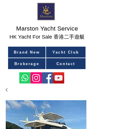
Marston Yacht Service
香港二手遊艇
​HK Yacht For Sale
Brand New
Yacht Club
Brokerage
Contact