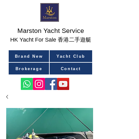
Marston Yacht Service
香港二手遊艇
​HK Yacht For Sale
Brand New
Yacht Club
Brokerage
Contact