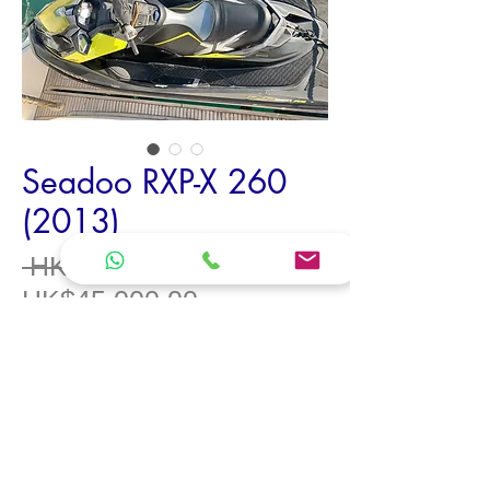
Seadoo RXP-X 260
(2013)
一
 HK$60,000.00 
促
般
HK$45,000.00
銷
價
Model /
型號
Seadoo RXP-X 260
價
格
Model Year /
年份
2013
格
Total of Person /
可運載人數
2
Length Overall / 3.32m
Extreme breadth / 1.23m