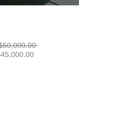
一
$50,000.00 
促
般
45,000.00
銷
價
價
格
格