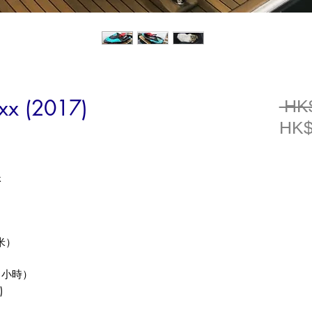
xx (2017)
 HK
HK$
x
米）
（小時）
)