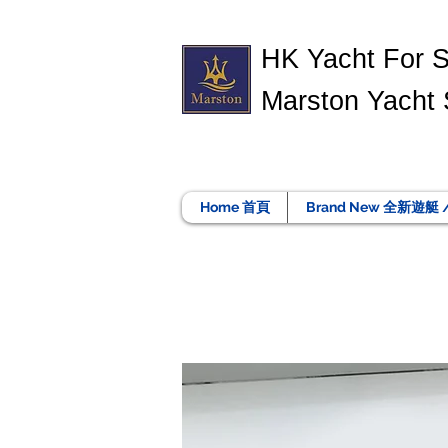
​HK Yacht For 
Marston Yacht 
Home 首頁
Brand New 全新遊艇 