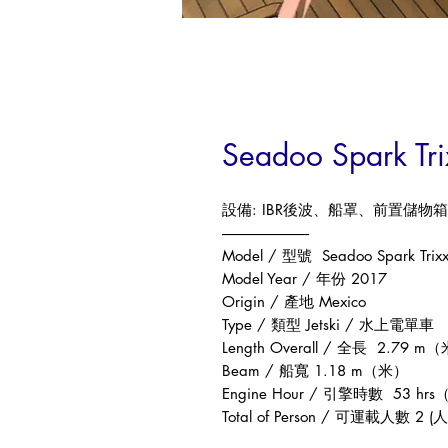
Seadoo Spark Tri
設備
: IBR
後波、船罩、前置儲物箱
-----------------------------
Model /
型號
Seadoo Spark Trix
Model Year /
年份
2017
Origin /
產地
Mexico
Type /
類型
Jetski /
水上電單車
Length Overall /
全長
2.79 m
（
Beam /
船寬
1.18 m
（米）
Engine Hour /
引擎時數
53 hrs
Total of Person /
可運載人數
2 (
人