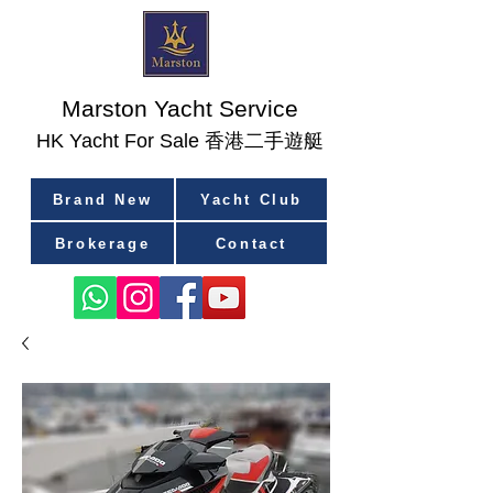
Marston Yacht Service
香港二手遊艇
​HK Yacht For Sale
Brand New
Yacht Club
Brokerage
Contact