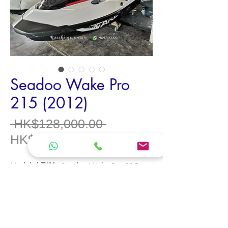
Seadoo Wake Pro
215 (2012)
一
 HK$128,000.00 
促
般
HK$118,000.00
銷
價
Model /
型號
Seadoo Wake Pro 215
價
格
Model Year /
年份
2012
格
Origin /
產地
Canada
Type /
類型
Jetski /
水上電單車
Length Overall /
全長
3.54 m
（米）
Beam /
船寬
1.22 m
（米）