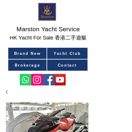
Marston Yacht Service
香港二手遊艇
​HK Yacht For Sale
Brand New
Yacht Club
Brokerage
Contact