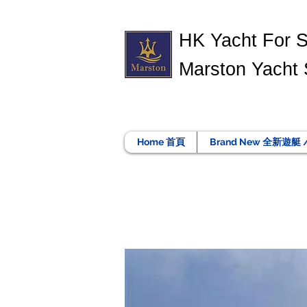
​HK Yacht For 
Marston Yacht 
Home 首頁
Brand New 全新遊艇 