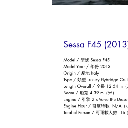
Sessa F45 (2013
Model /
型號
Sessa F45
Model Year /
年份
2013
Origin /
產地
Italy
Type /
類型
Luxury Flybridge Cru
Length Overall /
全長
12.54 m
（
Beam /
船寬
4.39 m
（米）
Engine /
引擎
2 x Volve IPS Dies
Engine Hour /
引擎時數
N/A
（
Total of Person /
可運載人數
16 (