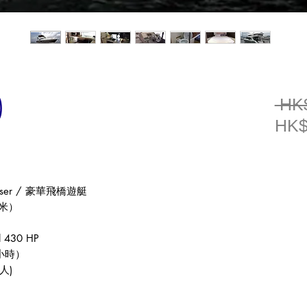
)
 HK
HK$
iser /
豪華飛橋遊艇
米）
el 430 HP
小時）
人
)