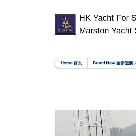
​HK Yacht For 
Marston Yacht 
Home 首頁
Brand New 全新遊艇 