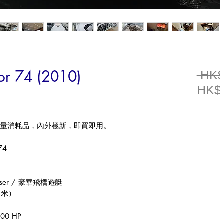
or 74 (2010)
 HK
HK$
量消耗品，內外極新，即買即用。
74
iser /
豪華飛橋遊艇
（米）
800 HP