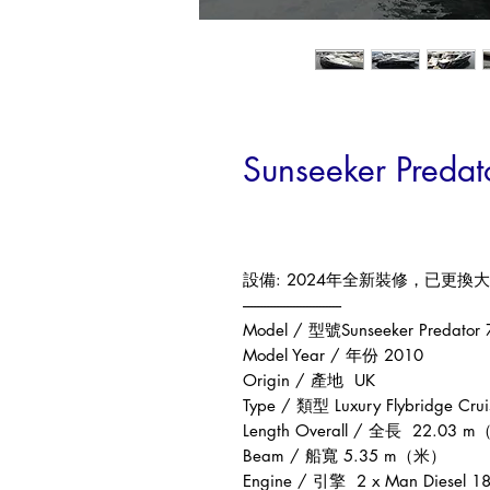
Sunseeker Predat
設備
: 2024
年全新裝修，已更換大
------------------------------
Model /
型號
Sunseeker Predator 
Model Year /
年份
2010
Origin /
產地
UK
Type /
類型
Luxury Flybridge Cru
Length Overall /
全長
22.03 m
Beam /
船寬
5.35 m
（米）
Engine /
引擎
2 x Man Diesel 1