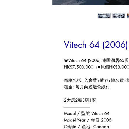
Vitech 64 (2
🔱V
itech 64
(2006)
連匡湖居
65
呎
HK$7,500,000 (
❌
原價
HK$8,000
價格包括
:
入會費
+
債劵
+
轉名費
+
租金
:
每月向遊艇會繳付
2
大房
2
廳
3
廁
1
廚
------------------------------
Model /
型號
V
itech 64
Model Year /
年份
2006
Origin /
產地
Canada