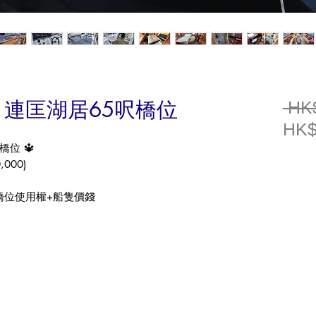
006) 連匡湖居65呎橋位
 HK
HK$
橋位
🔱
,000)
橋位使用權
+
船隻價錢