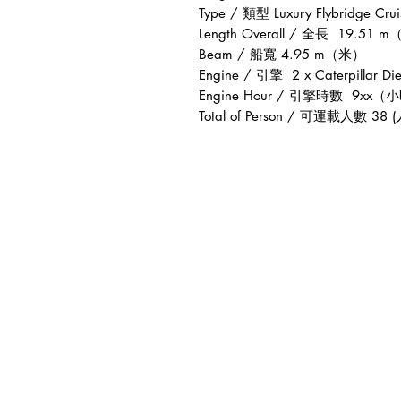
Type /
類型
Luxury Flybridge Cru
Length Overall /
全長
19.51 m
Beam /
船寬
4.95 m
（米）
Engine /
引擎
2 x Caterpillar Di
Engine Hour /
引擎時數
9xx
（小
Total of Person /
可運載人數
38 (