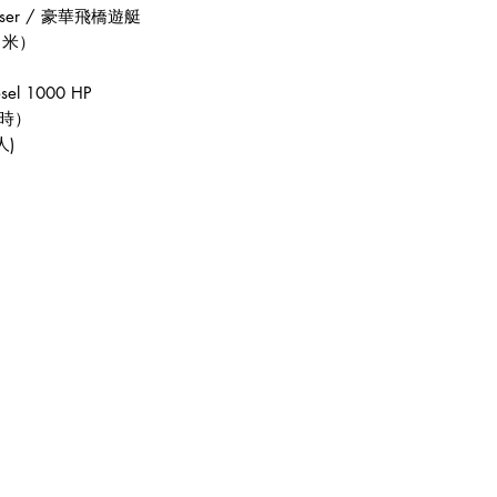
iser /
豪華飛橋遊艇
（米）
esel 1000 HP
時）
人
)
Top