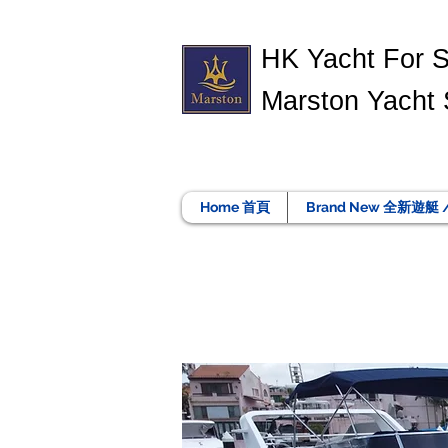
​HK Yacht For 
Marston Yacht 
Home 首頁
Brand New 全新遊艇 