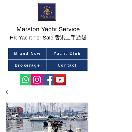
Marston Yacht Service
香港二手遊艇
​HK Yacht For Sale
Brand New
Yacht Club
Brokerage
Contact