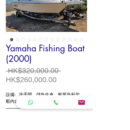
Yamaha Fishing Boat
(2000)
一
 HK$320,000.00 
促
般
HK$260,000.00
銷
價
設備
:
洗手間，儲
魚生倉，船尾魚杆架，
價
格
船內倉
格
------------------------------
Model /
型號
Y
amaha
Model Year /
年份
2000
Origin /
產地
Japan