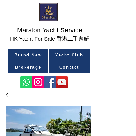
Marston Yacht Service
香港二手遊艇
​HK Yacht For Sale
Brand New
Yacht Club
Brokerage
Contact