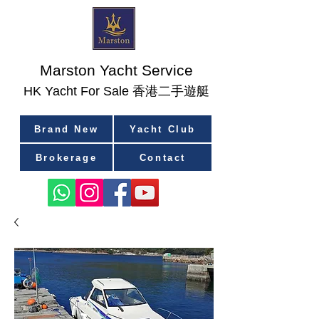
Marston Yacht Service
香港二手遊艇
​HK Yacht For Sale
Brand New
Yacht Club
Brokerage
Contact