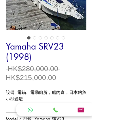
Yamaha SRV23
(1998)
一
 HK$280,000.00 
促
般
HK$215,000.00
銷
價
設備
:
電錨、電動廁所，船內倉，日本釣魚
價
格
小型遊艇
格
------------------------------
Model /
型號
Yamaha SRV23
Model Year /
年份
1998