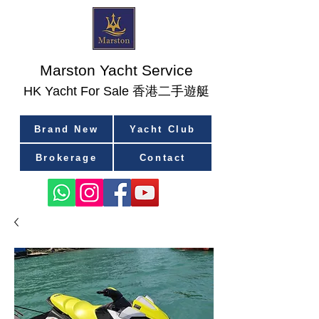
Marston Yacht Service
香港二手遊艇
​HK Yacht For Sale
Brand New
Yacht Club
Brokerage
Contact