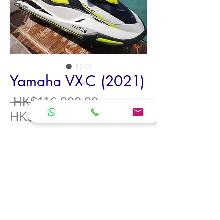
Yamaha VX-C (2021)
一
 HK$116,000.00 
促
般
HK$85,000.00
銷
價
Model /
型號
Yamaha VX-C
價
格
Model Year /
年份
2021
格
Engine /
引擎
100PS
Engine Hour /
引擎時數
12 hrs
（小時）
Total of Person /
可運載人數
3